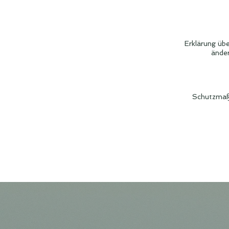
Erklärung üb
änder
Schutzmaßn