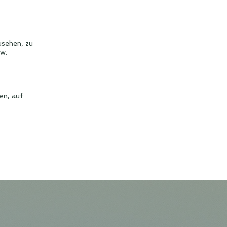
usehen, zu
w.
en, auf