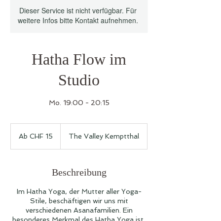
Dieser Service ist nicht verfügbar. Für
weitere Infos bitte Kontakt aufnehmen.
Hatha Flow im
Studio
Mo. 19:00 - 20:15
Ab
15
Ab CHF 15
The Valley Kemptthal
Schweizer
Franken
Beschreibung
Im Hatha Yoga, der Mutter aller Yoga-
Stile, beschäftigen wir uns mit
verschiedenen Asanafamilien. Ein
besonderes Merkmal des Hatha Yoga ist,