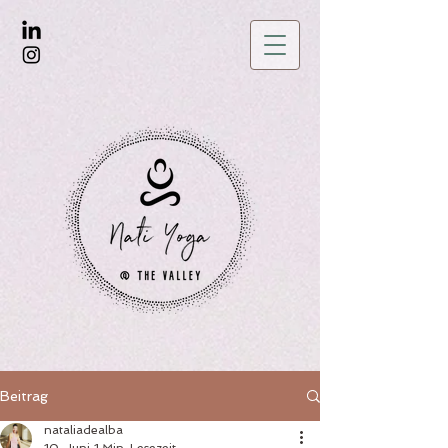
Beitrag
nataliadealba